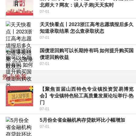
北师大？网友：误人子弟|天天实时
07-01
天天快看点丨2023浙江高考志愿填报后多久
知道录取结果 怎么查录取状态
07-01
国债逆回购可以长期持有吗 如何提升购买国
债逆回购收益
07-01
热点推荐
【聚焦首届山西特色专业镇投资贸易博览
会】专业镇特色轻工高质量发展论坛举行-热
门
07-01
5月份全省金融机构存贷款环比小幅增加
07-01