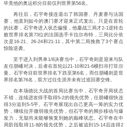
毕竟他的奥运积分目前仅列世界第56名。
再往后，石宇奇接连退出了韩国赛、丹麦赛与法国
赛，他直到如今的澳门赛才迎来正式复出。只是在首轮
的比赛，石宇奇进入状态偏慢，他鏖战三局才2-1逆转击
败世界排名第73位的法国选手卡拉尔布特，三局比分依
次是16-21、26-24和21-11，其中第二局挽救了3个赛点
惊险逆袭。
至于进入到男单1/8决赛当中，石宇奇则是迎来与队
友任朋嶓对决，后者在首轮以21-10和21-6横扫吊打菲尔
曼。石宇奇目前世界排名下跌至第6名，而任朋嶓则是世
界排名第76名，双方过往生涯并未有过巡回赛交锋。
在本场德比大战的首局比赛当中，石宇奇开局状态
不错，连续进攻得手取得5-2的领先优势，任朋嶓很快连
得3分追到5-5平。石宇奇展现出自己更高一筹的实力优
势，继续拉开微弱领先优势，但石宇奇的脚步移动与爆
发力，无疑尚未能够恢复到她的巅峰状态。石宇奇在中
局阶段取得11-8的领先优势，之后被追到15-14后连得2