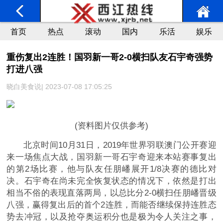
首页
热点
滚动
国内
乐活
娱乐
重伤复出2连胜！国羽新一哥2-0横扫队友石宇奇强势
打进八强
晓白美食说| 2023-07-08 17:05:25
(资料图片仅供参考)
北京时间10月31日，2019年世界羽联澳门公开赛迎
来一场焦点大战，国羽新一哥石宇奇迎来本站赛事复出
的第2场比赛，他与队友任朋嶓展开1/8决赛的德比对
决。石宇奇在尚未完全恢复状态的情况下，依然是打出
相当不俗的表现直落两局，以总比分2-0横扫任朋嶓晋级
八强，赢得复出后的首个2连胜，而能否继续保持连胜态
势去冲冠，以及抢夺奥运积分也是极为令人关注之事，