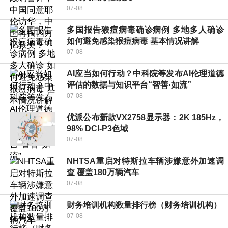
07-08
多国报告猴痘病毒确诊病例 多地多人确诊
如何避免感染猴痘病毒 基本情况讲解
07-08
AI应当如何行动？中科院等发布AI伦理道德
评估的数据与知识平台“智善·如流”
07-08
优派公布新款VX2758显示器：2K 185Hz，
98% DCI-P3色域
07-08
NHTSA重启对特斯拉车辆涉嫌意外加速调
查 覆盖180万辆汽车
07-08
财务培训机构数量排行榜（财务培训机构）
07-08