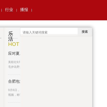
行业
播报
|
|
|
搜索
乐
活
HOT
应对夏威夷野火灾害不力 美国政
美联社9月7日报道说，美国官方已确认夏威夷
毛伊岛野火灾害死亡人数为11
合肥包河区回应“脱口秀演员称城
9月6日，微信视频号“李波脱口秀”发布了一则短
视频，称该剧组在安徽合