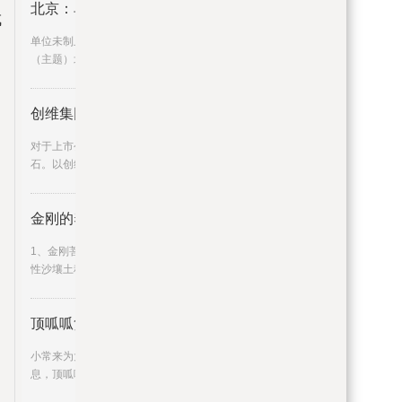
北京：单位未制止电动自行车违规
成
单位未制止电动自行车违规停放充电将受罚
月
（主题）北京日报讯（记者张宇
创维集团（00751）：新能源业务
对于上市公司而言，业绩通常是最好的试金
石。以创维集团（00751）为观
金刚的养殖方法 金刚的养殖方法
1、金刚菩提适合在土壤肥沃，透气性好的微酸
性沙壤土种植，土质用原田
顶呱呱贷款利息（顶呱呱贷款正规
小常来为大家解答以上问题。顶呱呱贷款利
息，顶呱呱贷款正规吗很多人还