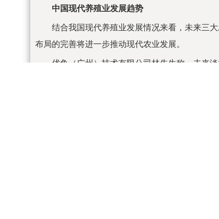
中国现代养殖业发展趋势
结合我国现代养殖业发展情况来看，未来三大
布局的完善将进一步推动现代农业发展。
优鱼（广州）技术有限公司林先生称，未来淡
或者投资机构进入到淡水养殖行业中来。
林先生表示，最近淡水养殖从业者都在摩拳擦
会。淡水养殖本身投入比较大，产出周期比较长，
前瞻经济学人APP资讯组
更多本行业研究分析详见前瞻产业研究院《》
同时前瞻产业研究院还提供、、、、、、、、
开信息披露中引用本篇文章内容，需要获取前瞻产
更多深度行业分析尽在【前瞻经济学人APP】