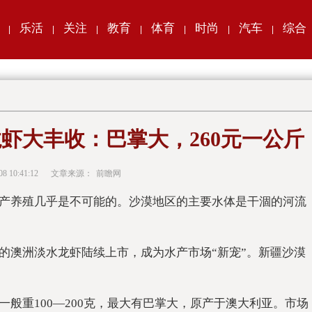
乐活
关注
教育
体育
时尚
汽车
综合
|
|
|
|
|
|
|
虾大丰收：巴掌大，260元一公斤
08 10:41:12
文章来源：
前瞻网
产养殖几乎是不可能的。沙漠地区的主要水体是干涸的河流
的澳洲淡水龙虾陆续上市，成为水产市场“新宠”。新疆沙漠
般重100—200克，最大有巴掌大，原产于澳大利亚。市场