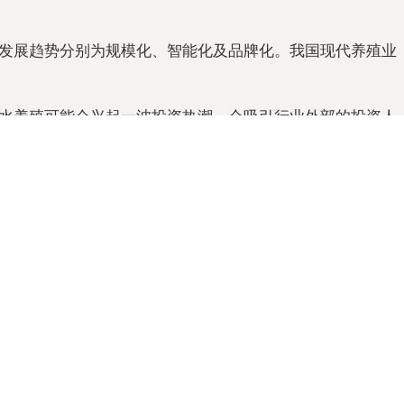
发展趋势分别为规模化、智能化及品牌化。我国现代养殖业
水养殖可能会兴起一波投资热潮，会吸引行业外部的投资人
掌，觉得对中国水产业来讲，可能会迎来新一轮的商业机
所以目前大家的心态可能更多是在观察。
、咨询等解决方案。在招股说明书、公司年度报告等任何公
业研究院的正规授权。
，还可以与500+经济学家/资深行业研究员交流互动。