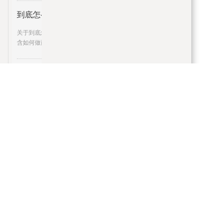
到底怎么做西红柿炒鸡蛋好吃呢
关于到底怎么做西红柿炒鸡蛋好吃呢的内容,包
含如何做西红柿炒鸡蛋好吃
深汕特别合作区台风预警信号升级
深圳市深汕特别合作区防汛防旱防风指挥部
2023年8月31日如需要协助请主
芳源股份：8月30日公司高管罗爱
证券之星讯，根据8月31日市场公开信息、上市
公司公告及交易所披露数据
利好刺激铁矿石大涨，两连阳走势
铁矿石： 铁矿石今日大涨3 54%，两连阳
的走势，并且已经打破了新高